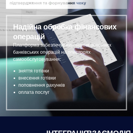
Надійна обробка фінансових
операцій
Платформа забезпечує виконання основних
банківських операцій на пристроях
самообслуговування:
зняття готівки
внесення готівки
поповнення рахунків
оплата послуг
ІНТЕГРАЦІЯ
ВЗАЄМОДІЯ