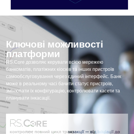
Ключові можливості
платформи
RS.Core дозволяє керувати всією мережею
банкоматів, платіжних кіосків та інших пристроїв
самообслуговування через єдиний інтерфейс. Банк
може в реальному часі бачити статус пристроїв,
змінювати їх конфігурацію, контролювати касети та
планувати інкасації.