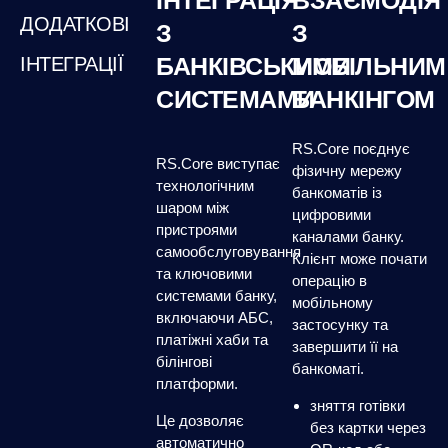
ДОДАТКОВІ
З
З
БАНКІВСЬКИМИ
МОБІЛЬНИМ
ІНТЕГРАЦІЇ
СИСТЕМАМИ
БАНКІНГОМ
RS.Core поєднує
RS.Core виступає
фізичну мережу
технологічним
банкоматів із
шаром між
цифровими
пристроями
каналами банку.
самообслуговування
Клієнт може почати
та ключовими
операцію в
системами банку,
мобільному
включаючи АБС,
застосунку та
платіжні хаби та
завершити її на
білінгові
банкоматі.
платформи.
зняття готівки
Це дозволяє
без картки через
автоматично